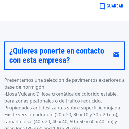
bookmark_border
GUARDAR
¿Quieres ponerte en contacto
email
con esta empresa?
Presentamos una selección de pavimentos exteriores a
base de hormigón:
-Llosa Vulcano®, losa cromática de colorido estable,
para zonas peatonales o de trafico reducido.
Propiedades antideslizantes sobre superficie mojada.
Existe versión adoquín (20 x 20; 30 x 10 y 30 x 20 cm),
tamaño losa (40 x 20; 40 x 40; 50 x 50 y 60 x 40 cm) y
gran losa (80 x 60 and 120 x 80 cm).