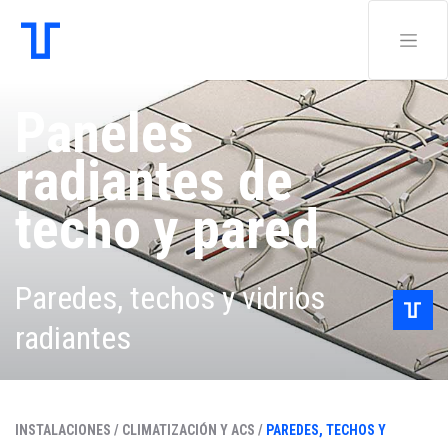
Paneles
radiantes de
techo y pared
Paredes, techos y vidrios
radiantes
INSTALACIONES /
CLIMATIZACIÓN Y ACS /
PAREDES, TECHOS Y