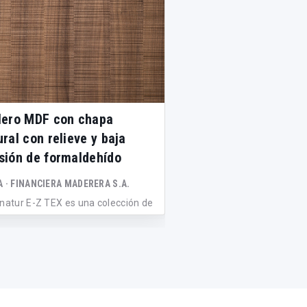
lero MDF con chapa
Tablero de fibras 
ural con relieve y baja
fabricado con adhe
sión de formaldehído
origen biológico: F
A · FINANCIERA MADERERA S.A.
FINSA · FINANCIERA MADE
anatur E-Z TEX es una colección de
Fibrapan Bio es un tabler
ro MDF recubierto con chapa nat...
madera fabricado con adh