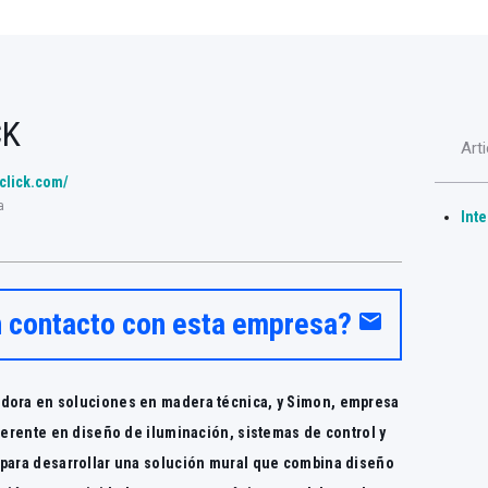
CK
Art
iclick.com/
a
Int
n contacto con esta empresa?
email
dora en soluciones en madera técnica, y Simon, empresa
ferente en diseño de iluminación, sistemas de control y
 para desarrollar una solución mural que combina diseño