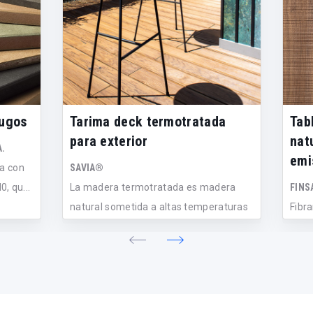
fugos
Tarima deck termotratada
Tab
para exterior
nat
A.
emi
ra con
SAVIA®
, qu...
La madera termotratada es madera
FINS
natural sometida a altas temperaturas
Fibr
que...
table