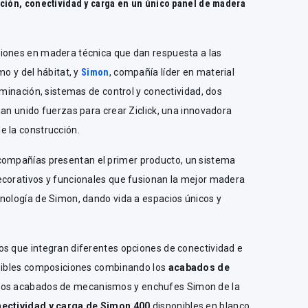
ción, conectividad y carga en un único panel de madera
iones en madera técnica que dan respuesta a las
mo y del hábitat, y
Simon
, compañía líder en material
uminación, sistemas de control y conectividad, dos
han unido fuerzas para crear Ziclick, una innovadora
e la construcción.
compañías presentan el primer producto, un sistema
ecorativos y funcionales que fusionan la mejor madera
cnología de Simon, dando vida a espacios únicos y
os que integran diferentes opciones de conectividad e
osibles composiciones combinando los
acabados de
rsos acabados de mecanismos y enchufes Simon de la
ectividad y carga de Simon 400
disponibles en blanco