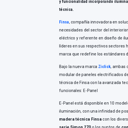
y funcionalidad incorporando ilumina
técnica.
Finsa
, compañía innovadora en soluc
necesidades del sector del interioris
eléctrico y referente en diseño de il
líderes en sus respectivos sectores 
marca que redefine los estándares d
Bajo la nueva marca
Ziclick
, ambas 
modular de paneles electrificados d
técnica de Finsa con la avanzada te
funcionales: E-Panel
E-Panel está disponible en 10 model
iluminación, con una infinidad de p
madera técnica Finsa
con los dive
serie Simon 270
o los puntos de
con