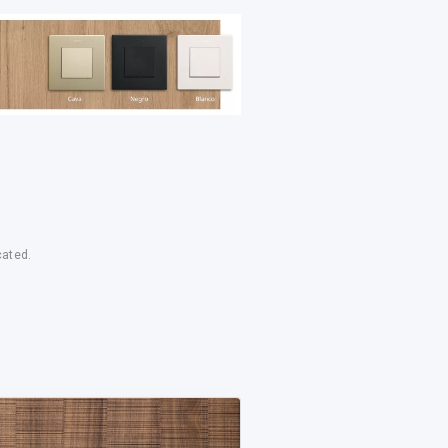
cated.