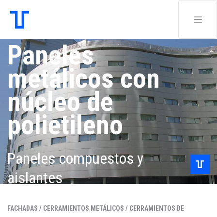
Paneles
metálicos con
núcleo de
polietileno
Paneles compuestos y
aislantes
FACHADAS /
CERRAMIENTOS METÁLICOS /
CERRAMIENTOS DE