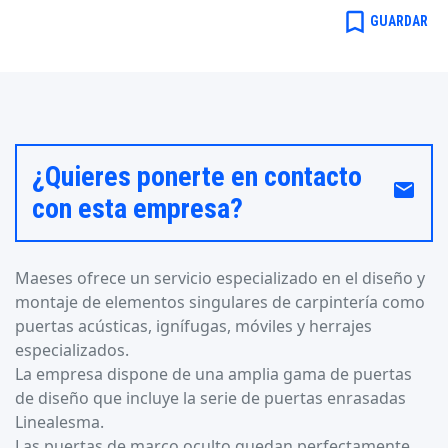
bookmark_border
GUARDAR
¿Quieres ponerte en contacto
email
con esta empresa?
Maeses ofrece un servicio especializado en el diseño y
montaje de elementos singulares de carpintería como
puertas acústicas, ignífugas, móviles y herrajes
especializados.
La empresa dispone de una amplia gama de puertas
de diseño que incluye la serie de puertas enrasadas
Linealesma.
Las puertas de marco oculto quedan perfectamente