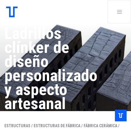
Ladrillos
clínker de
diseño
personalizado
y aspecto
artesanal
Cara vista
ESTRUCTURAS /
ESTRUCTURAS DE FÁBRICA /
FÁBRICA CERÁMICA /