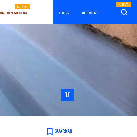
NUEVO
NUEVO
ÓN CON MADERA
LOG IN
REGISTRO
bookmark_border
GUARDAR