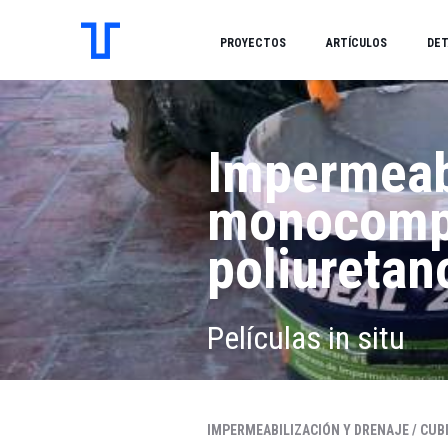
PROYECTOS
ARTÍCULOS
DET
Impermeabi
monocomp
poliuretan
Películas in situ
IMPERMEABILIZACIÓN Y DRENAJE /
CUBI