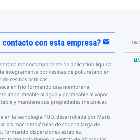
n contacto con esta empresa?
email
Dis
MA
mbrana monocomponente de aplicación líquida
a íntegramente por resinas de poliuretano en
n de resinas acrílicas.
y seca en frío formando una membrana
ente impermeable al agua y permeable al vapor
itable y mantiene sus propiedades mecánicas
sa en la tecnología PUD, desarrollada por Maris
ar las macromoléculas de cadena larga de
, formando dispersiones estables.
ta tecnología tienen la ventaja de ofrecer las