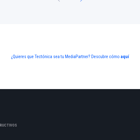
¿Quieres que Tectónica sea tu MediaPartner? Descubre cómo
aquí
RUCTIVOS