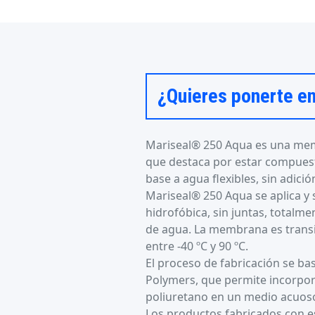
¿Quieres ponerte e
Mariseal® 250 Aqua es una me
que destaca por estar compuest
base a agua flexibles, sin adició
Mariseal® 250 Aqua se aplica 
hidrofóbica, sin juntas, totalm
de agua. La membrana es trans
entre -40 ºC y 90 ºC.
El proceso de fabricación se ba
Polymers, que permite incorpor
poliuretano en un medio acuoso
Los productos fabricados con es