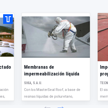
ctado
Membranas de
Imp
impermeabilización líquida
pro
SIKA, S.A.U.
TECN
ación
Con los MasterSeal Roof, a base de
El s
ies,
resinas líquidas de poliuretano,
memb
pueden...
2049,