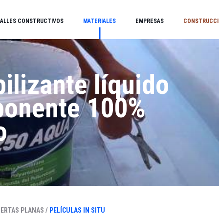
ALLES CONSTRUCTIVOS
MATERIALES
EMPRESAS
CONSTRUCCI
lizante líquido
onente 100%
o
ERTAS PLANAS /
PELÍCULAS IN SITU