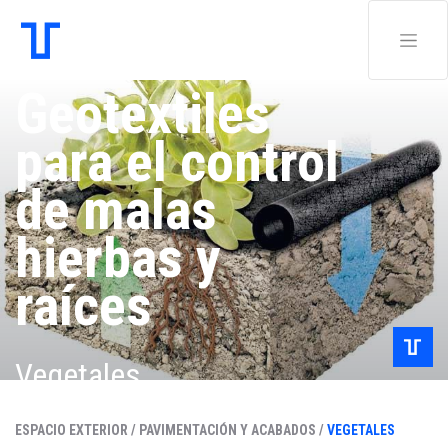
Geotextiles
para el control
de malas
hierbas y
raíces
Vegetales
ESPACIO EXTERIOR /
PAVIMENTACIÓN Y ACABADOS /
VEGETALES