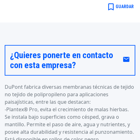
bookmark_border
GUARDAR
¿Quieres ponerte en contacto
email
con esta empresa?
DuPont fabrica diversas membranas técnicas de tejido
no tejido de polipropileno para aplicaciones
paisajísticas, entre las que destacan:
-Plantex® Pro, evita el crecimiento de malas hierbas.
Se instala bajo superficies como césped, grava o
mantillo. Permite el paso de aire, agua y nutrientes, y
posee alta durabilidad y resistencia al punzonamiento.
Está disponible en rollos de color negro.