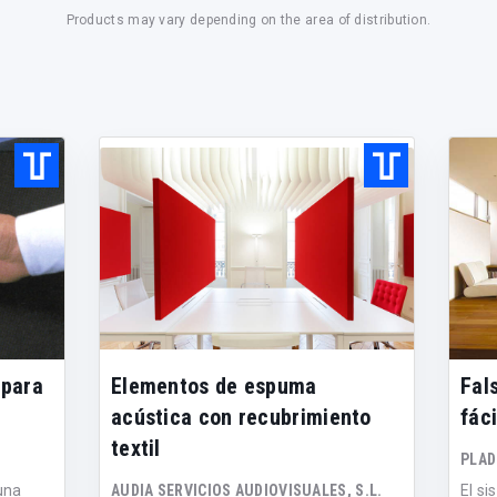
Products may vary depending on the area of distribution.
 para
Elementos de espuma
Fal
acústica con recubrimiento
fáci
textil
PLA
una
AUDIA SERVICIOS AUDIOVISUALES, S.L.
El s