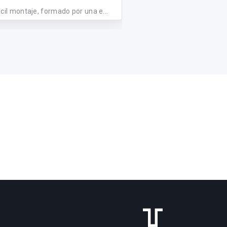
cil montaje, formado por una e...
suspensión de techos acú
basado en el s...