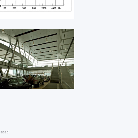
cated.