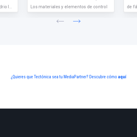
io l...
Los materiales y elementos de control
de fá
acústico fabricados por Texaa están c...
¿Quieres que Tectónica sea tu MediaPartner? Descubre cómo
aquí