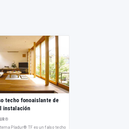
so techo fonoaislante de
Falso techo fonoab
l instalación
prueba de terremo
DUR®
ZENTIA
istema Pladur® TF es un falso techo
Seismic Rx® es un siste