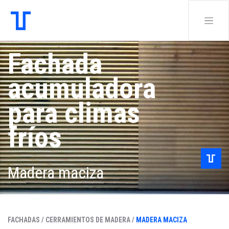
Fachada
acumuladora
para climas
fríos
Madera maciza
FACHADAS /
CERRAMIENTOS DE MADERA /
MADERA MACIZA