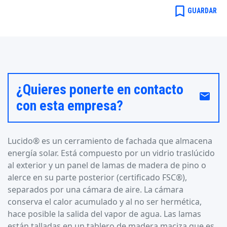
bookmark_border
GUARDAR
¿Quieres ponerte en contacto
email
con esta empresa?
Lucido® es un cerramiento de fachada que almacena
energía solar. Está compuesto por un vidrio traslúcido
al exterior y un panel de lamas de madera de pino o
alerce en su parte posterior (certificado FSC®),
separados por una cámara de aire. La cámara
conserva el calor acumulado y al no ser hermética,
hace posible la salida del vapor de agua. Las lamas
están talladas en un tablero de madera maciza que es