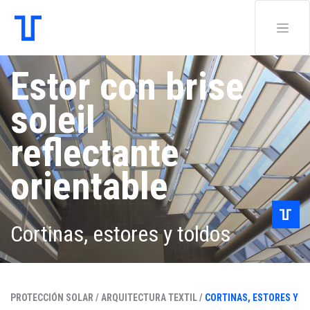
Estor con brise
soleil
reflectante
orientable
Cortinas, estores y toldos
PROTECCIÓN SOLAR /
ARQUITECTURA TEXTIL /
CORTINAS, ESTORES Y