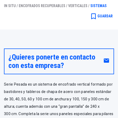
IN SITU /
ENCOFRADOS RECUPERABLES /
VERTICALES /
SISTEMAS
bookmark_border
GUARDAR
¿Quieres ponerte en contacto
email
con esta empresa?
Serie Pesada es un sistema de encofrado vertical formado por
bastidores y tableros de chapa de acero con paneles estándar
de 30, 40, 50, 60 y 100 cm de anchura y 100, 150 y 300 cm de
altura; cuenta además con una “gran pantalla” de 240 x
300 cm. Completa la serie unos paneles especiales para pilares