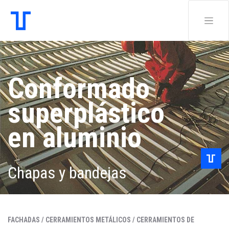
Conformado
superplástico
en aluminio
Chapas y bandejas
FACHADAS /
CERRAMIENTOS METÁLICOS /
CERRAMIENTOS DE