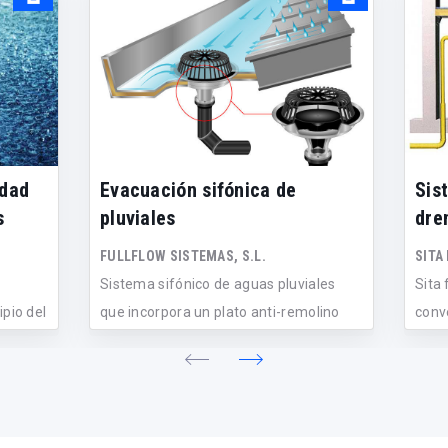
edad
Evacuación sifónica de
Sis
s
pluviales
dre
FULLFLOW SISTEMAS, S.L.
SITA
Sistema sifónico de aguas pluviales
Sita
ipio del
que incorpora un plato anti-remolino
conv
en...
prote