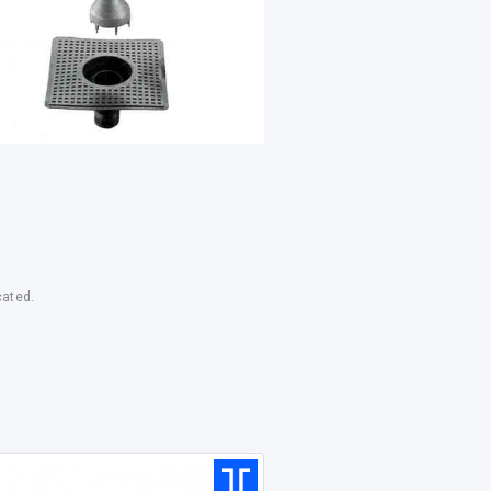
cated.