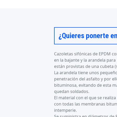
¿Quieres ponerte e
Cazoletas sifónicas de EPDM c
en la bajante y la arandela para
están provistas de una cubeta (
La arandela tiene unos pequeño
penetración del asfalto y por e
bituminosa, evitando de esta m
quedan soldados.
El material con el que se reali
con todas las membranas bitumino
intemperie.
Se suministra en diámetros de 8