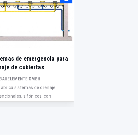
temas de emergencia para
Sistema sifónico d
naje de cubiertas
de cubiertas
 BAUELEMENTE GMBH
WAVIN N.V.
 fabrica sistemas de drenaje
Frente al tradicional sis
encionales, sifónicos, con
evacuación de pluviales 
cción...
el s...