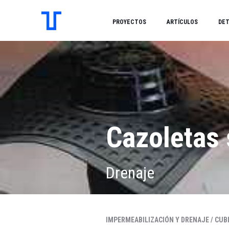
PROYECTOS
ARTÍCULOS
DET
Cazoletas 
Drenaje
IMPERMEABILIZACIÓN Y DRENAJE /
CUBI