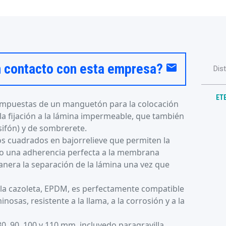
n contacto con esta empresa?
email
Dis
ETE
ompuestas de un manguetón para la colocación
 la fijación a la lámina impermeable, que también
sifón) y de sombrerete.
s cuadrados en bajorrelieve que permiten la
llo una adherencia perfecta a la membrana
anera la separación de la lámina una vez que
za la cazoleta, EPDM, es perfectamente compatible
sas, resistente a la llama, a la corrosión y a la
0, 90, 100 y 110 mm, incluyedo paragravilla.