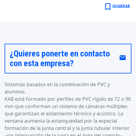
bookmark_border
GUARDAR
¿Quieres ponerte en contacto
email
con esta empresa?
Sistemas basados en la combinación de PVC y
aluminio.
KAB está formado por perfiles de PVC rígido de 72 o 90
mm que conforman un sistema de cámaras múltiples
que garantizan el aislamiento térmico y acústico. La
ventana aumenta la estanqueidad por la especial
formación de la junta central y la junta tubular interior
–sin interrupción de la junta en el área del compás–,