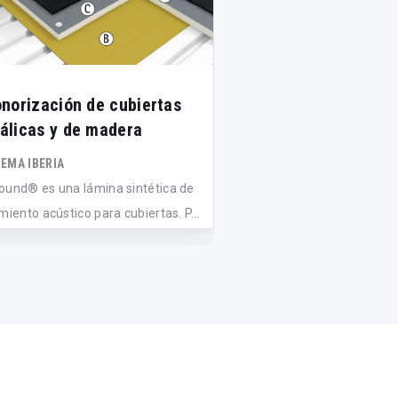
onorización de cubiertas
Lámina compuesta 
álicas y de madera
aislamiento a ruido
EMA IBERIA
ATARFIL, S.L.
ound® es una lámina sintética de
Silenfoil S es una lámina
miento acústico para cubiertas. P...
alta densidad para aislam