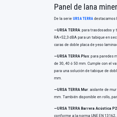
Panel de lana min
De la serie
URSA TERRA
destacamos l
—URSA TERRA
: para trasdosados y
RA=52,3 dBA para un tabique en sec
caras de doble placa de yeso lamin
—URSA TERRA Plus
: para paredes m
de 30, 40 ó 50 mm. Cumple con el v
para una solución de tabique de dobl
mm.
—URSA TERRA Mur
: aislante de mu
mm. También disponible en rollo, pa
—URSA TERRA Barrera Acústica P
conforme a la norma UNE EN 13162, n