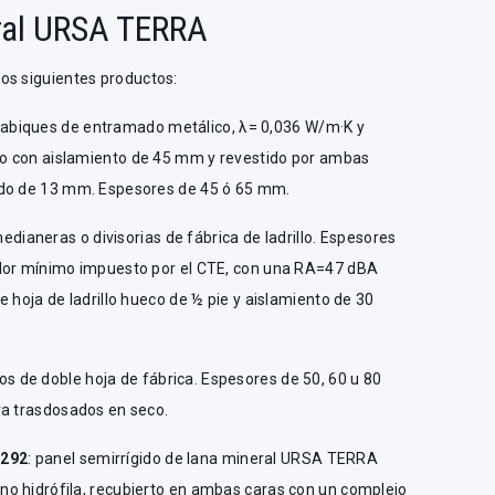
eral URSA TERRA
os siguientes productos:
 tabiques de entramado metálico, λ= 0,036 W/m·K y
o con aislamiento de 45 mm y revestido por ambas
ado de 13 mm. Espesores de 45 ó 65 mm.
edianeras o divisorias de fábrica de ladrillo. Espesores
alor mínimo impuesto por el CTE, con una RA=47 dBA
e hoja de ladrillo hueco de ½ pie y aislamiento de 30
ros de doble hoja de fábrica. Espesores de 50, 60 u 80
ra trasdosados en seco.
2292
: panel semirrígido de lana mineral URSA TERRA
o hidrófila, recubierto en ambas caras con un complejo