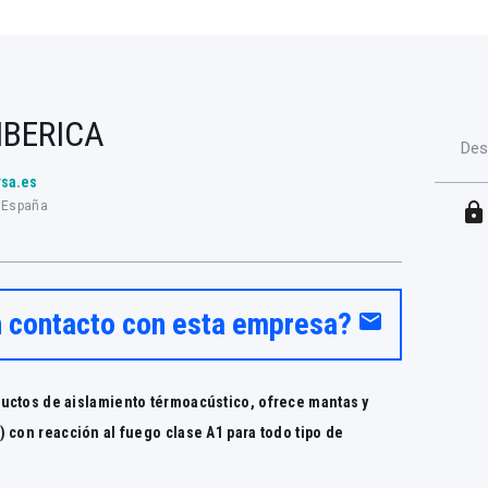
IBERICA
Des
rsa.es
, España
lock
n contacto con esta empresa?
email
uctos de aislamiento térmoacústico, ofrece mantas y
 con reacción al fuego clase A1 para todo tipo de