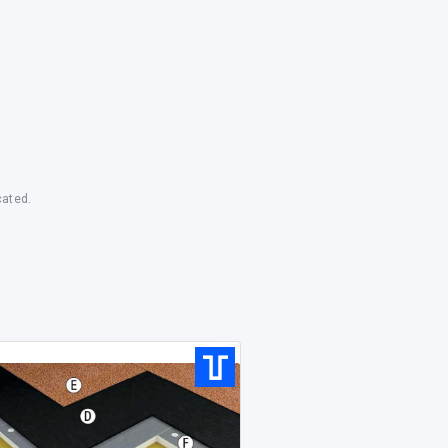
cated.