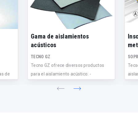
n
Gama de aislamientos
Ins
acústicos
met
TECNO GZ
SOPR
Tecno GZ ofrece diversos productos
Tecs
as de
para el aislamiento acústico: -
aisla
ZetaFlot®...