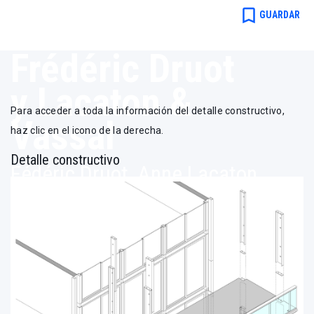
le-Prêtre en
bookmark_border
GUARDAR
París de
Frédéric Druot
y Lacaton &
Para acceder a toda la información del detalle constructivo,
Vassal
haz clic en el icono de la derecha.
Detalle constructivo
Fédéric Druot, Anne Lacaton
& Jean Philippe Vassal
Transformación de la torre
de viviendas Bois-le-Prêtre
en París de Frédéric Druot y