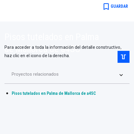
a4SC
bookmark_border
GUARDAR
a4SC
Pisos tutelados en Palma
de Mallorca de a4SC
Para acceder a toda la información del detalle constructivo,
haz clic en el icono de la derecha.
Proyectos relacionados
Pisos tutelados en Palma de Mallorca de a4SC