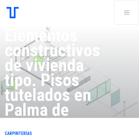
Elementos
constructivos
de vivienda
tipo. Pisos
tutelados en
Palma de
Mallorca de
CARPINTERÍAS