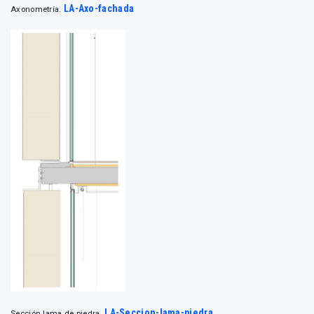
LA-Axo-fachada
Axonometría.
LA-Seccion-lama-piedra
Sección lama de piedra.