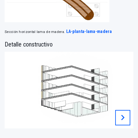
LA-planta-lama-madera
Sección horizontal lama de madera.
Detalle constructivo
chevron_right