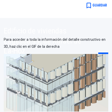
3D - BIM
bookmark_border
GUARDAR
Rafael de la Hoz
Edificio de viviendas
Lagasca 99, de Rafael de
Para acceder a toda la información del detalle constructivo en
3D, haz clic en el GIF de la derecha
La-Hoz