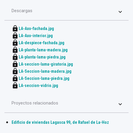
Descargas
lock
LA-Axo-fachada.jpg
lock
LA-Axo-interior.jpg
lock
LA-despiece-fachada.jpg
lock
LA-planta-lama-madera.jpg
lock
LA-planta-lama-piedra.jpg
lock
LA-seccion-lama-giratoria.jpg
lock
LA-Seccion-lama-madera.jpg
lock
LA-Seccion-lama-piedra.jpg
lock
LA-seccion-vidrio.jpg
Proyectos relacionados
Edificio de viviendas Lagasca 99, de Rafael de La-Hoz