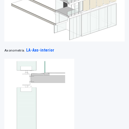
LA-Axo-interior
Axonometría.