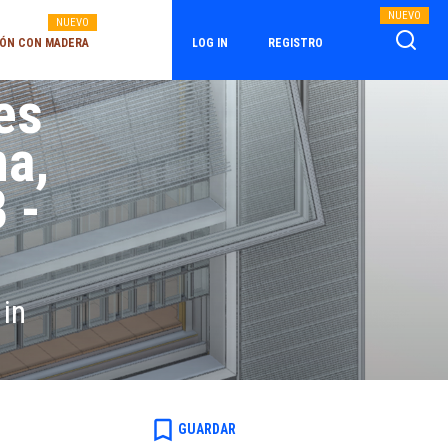
NUEVO
NUEVO
ÓN CON MADERA
LOG IN
REGISTRO
es
na,
 -
 in
a
bookmark_border
GUARDAR