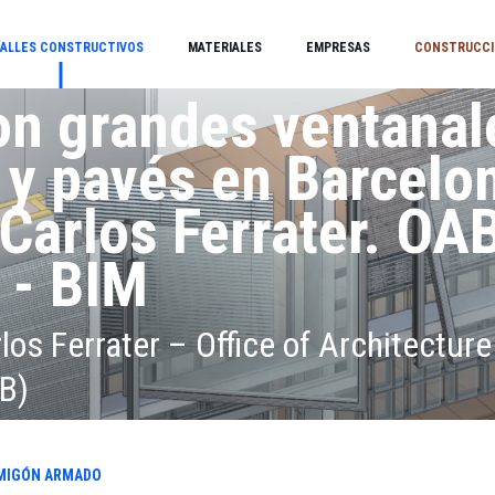
ALLES CONSTRUCTIVOS
MATERIALES
EMPRESAS
CONSTRUCCI
on grandes ventanal
 y pavés en Barcelo
 Carlos Ferrater. OAB
 - BIM
los Ferrater – Office of Architecture
B)
 pivotantes y pavés, en una estrech
MIGÓN ARMADO