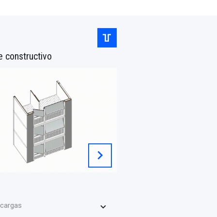
e constructivo
chevron_right
cargas