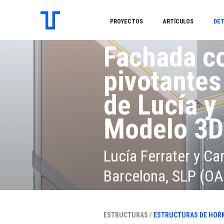
PROYECTOS
ARTÍCULOS
DET
Fachada c
pivotantes
de Lucía y
Modelo 3D
Lucía Ferrater y Car
Barcelona, SLP (OA
Grandes ventanales
ESTRUCTURAS /
ESTRUCTURAS DE HOR