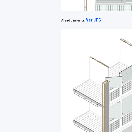
Ver JPG
Alzado interior.