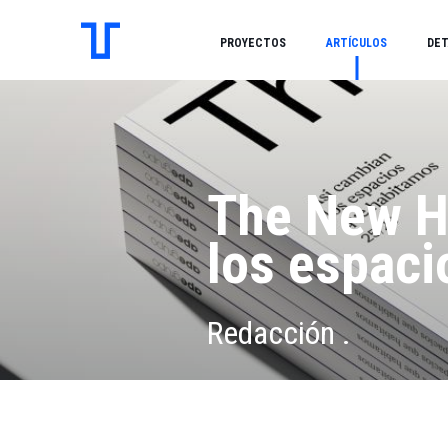
PROYECTOS
ARTÍCULOS
DET
The New Ha
los espaci
Redacción .