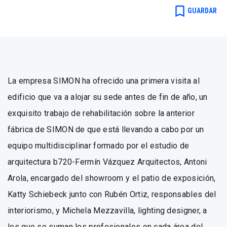
bookmark_border
GUARDAR
La empresa SIMON ha ofrecido una primera visita al
edificio que va a alojar su sede antes de fin de año, un
exquisito trabajo de rehabilitación sobre la anterior
fábrica de SIMON de que está llevando a cabo por un
equipo multidisciplinar formado por el estudio de
arquitectura b720-Fermín Vázquez Arquitectos, Antoni
Arola, encargado del showroom y el patio de exposición,
Katty Schiebeck junto con Rubén Ortiz, responsables del
interiorismo, y Michela Mezzavilla, lighting designer, a
los que se suman los profesionales en cada área del