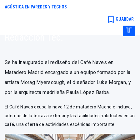
con Paula
ACÚSTICA EN PAREDES Y TECHOS
López Barba
bookmark_border
GUARDAR
Redacción Tec.
Se ha inaugurado el rediseño del Café Naves en
Matadero Madrid encargado a un equipo formado por la
artista
Morag Myerscough
, el diseñador
Luke Morgan
, y
por la arquitecta madrileña
Paula López Barba
.
El Café Naves ocupa la nave 12 de matadero Madrid e incluye,
además de la terraza exterior y las facilidades habituales en un
café, una oferta de actividades escénicas importante.