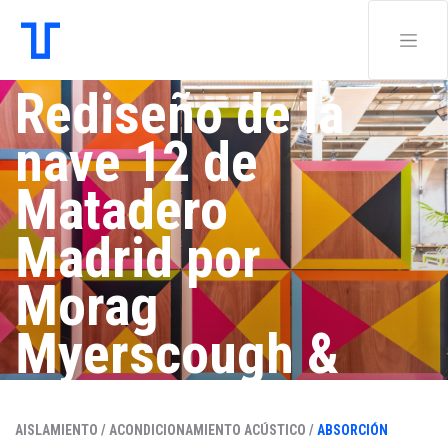
Rediseño de la
nave 12 de
Matadero
Madrid por
Morag
Myerscough &
Luke Morgan
AISLAMIENTO /
ACONDICIONAMIENTO ACÚSTICO /
ABSORCIÓN