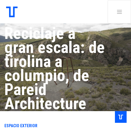
Reciclaje a
gran escala: de
tirolina a
columpio, de
Pareid
Architecture
Redacción .
ESPACIO EXTERIOR