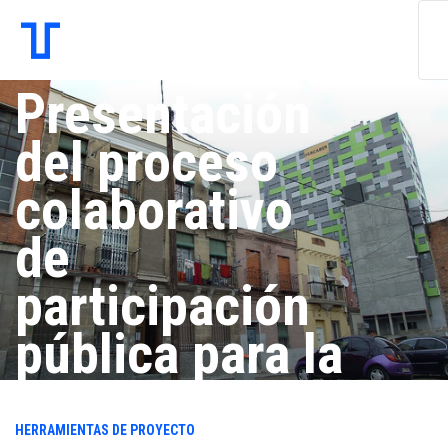
Presentación
del proceso
colaborativo
de
participación
pública para la
Ley de
HERRAMIENTAS DE PROYECTO