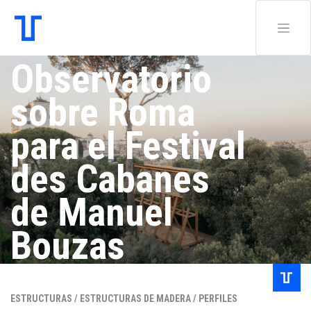
Observatorio
sobre Roma
para el Festival
des Cabanes
de Manuel
Bouzas
Redacción .
ESTRUCTURAS /
ESTRUCTURAS DE MADERA /
PERFILES