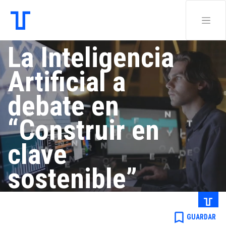
La Inteligencia
Artificial a
debate en
“Construir en
clave
sostenible”
Redacción .
bookmark_border
GUARDAR