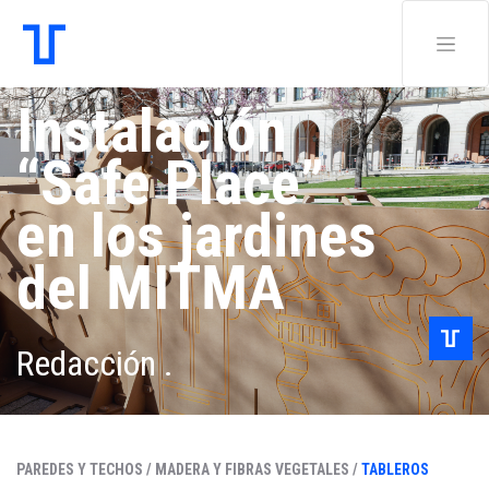
Instalación
“Safe Place”
en los jardines
del MITMA
Redacción .
PAREDES Y TECHOS /
MADERA Y FIBRAS VEGETALES /
TABLEROS