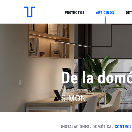
PROYECTOS
ARTÍCULOS
DET
De la dom
SIMON
INSTALACIONES /
DOMÓTICA /
CONTROL