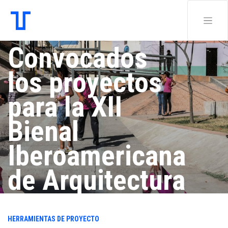
Convocados
los proyectos
para la XII
Bienal
Iberoamericana
de Arquitectura
y Urbanismo
HERRAMIENTAS DE PROYECTO