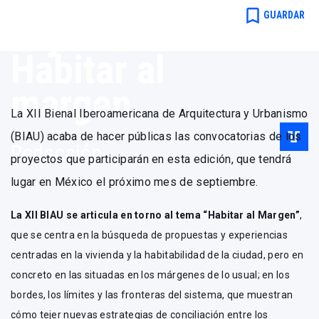
organizada
bookmark_border
GUARDAR
bajo el lema:
Habitar al
margen
La XII Bienal Iberoamericana de Arquitectura y Urbanismo
(BIAU) acaba de hacer públicas las convocatorias de los
Redacción .
proyectos que participarán en esta edición, que tendrá
lugar en México el próximo mes de septiembre.
La XII BIAU se articula en torno al tema “Habitar al Margen”
,
que se centra en la búsqueda de propuestas y experiencias
centradas en la vivienda y la habitabilidad de la ciudad, pero en
concreto en las situadas en los márgenes de lo usual; en los
bordes, los límites y las fronteras del sistema, que muestran
cómo tejer nuevas estrategias de conciliación entre los