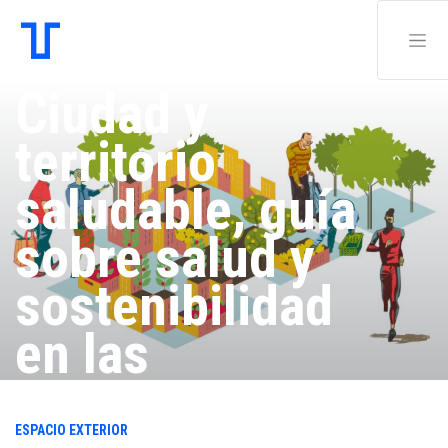
Ciudad y
territorio
saludable, guía
sobre salud y
sostenibilidad
en las
ciudades del
ESPACIO EXTERIOR