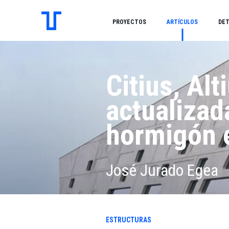
PROYECTOS
ARTÍCULOS
DET
Citius, Alt
actualizad
hormigón e
José Jurado Egea
ESTRUCTURAS