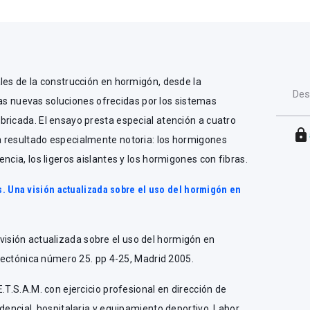
les de la construcción en hormigón, desde la
Des
a las nuevas soluciones ofrecidas por los sistemas
ricada. El ensayo presta especial atención a cuatro
lock
 resultado especialmente notoria: los hormigones
ncia, los ligeros aislantes y los hormigones con fibras.
ius. Una visión actualizada sobre el uso del hormigón en
Una visión actualizada sobre el uso del hormigón en
 Tectónica número 25. pp 4-25, Madrid 2005.
.T.S.A.M. con ejercicio profesional en dirección de
idencial, hospitalaria y equipamiento deportivo. Labor