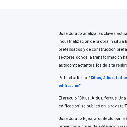
José Jurado analiza las claves actua
industrialización de la obra in situ 
pretensados y de construcción prefab
sectores donde la transformación ha
autocompactantes, los de alta resiste
Pdf del artículo:
“Citius, Altius, fort
edificación”
.
El artículo “Citius, Altius, fortius. 
edificación” se publicó en la revista
José Jurado Egea, arquitecto por la E
proyectos y obras de edificación res