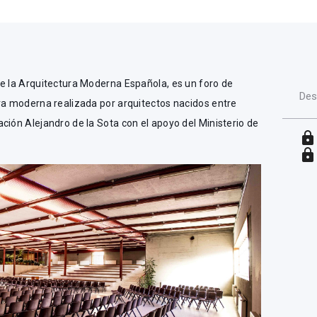
de la Arquitectura Moderna Española, es un foro de
Des
ura moderna realizada por arquitectos nacidos entre
ción Alejandro de la Sota con el apoyo del Ministerio de
lock
lock