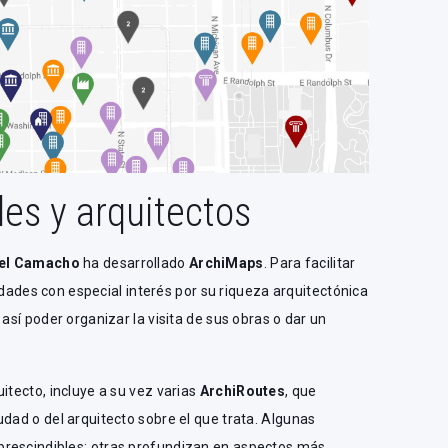
es y arquitectos
el Camacho
ha desarrollado
ArchiMaps
. Para facilitar
ciudades con especial interés por su riqueza arquitectónica
 así poder organizar la visita de sus obras o dar un
itecto, incluye a su vez varias
ArchiRoutes
, que
udad o del arquitecto sobre el que trata. Algunas
prescindibles; otras profundizan en aspectos más