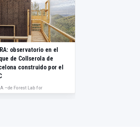
RA: observatorio en el
El sueño del Argon
que de Collserola de
Existen arquitecturas que
celona construido por el
pretender la permanencia
C
n...
A –de Forest Lab for
rvational Research and Analysis –
a estruc...