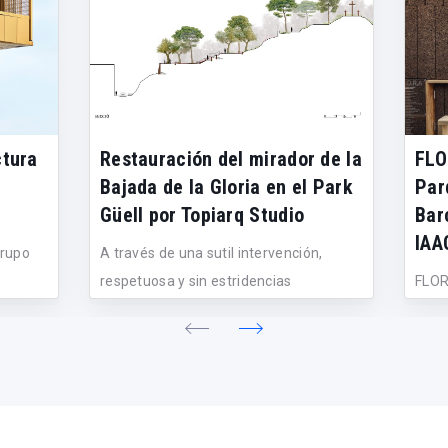
ctura
Restauración del mirador de la
FLO
Bajada de la Gloria en el Park
Par
Güell por Topiarq Studio
Bar
IAA
Grupo
A través de una sutil intervención,
respetuosa y sin estridencias
FLOR
formales,...
Obse
es un