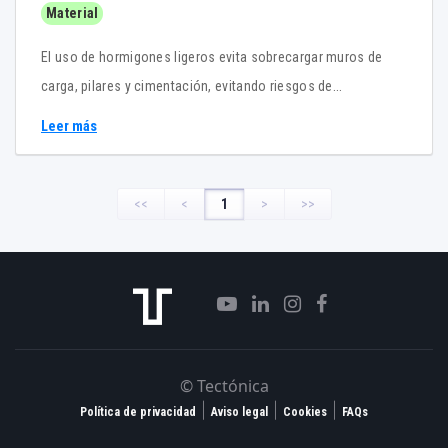
Material
El uso de hormigones ligeros evita sobrecargar muros de
carga, pilares y cimentación, evitando riesgos de
asentamientos y fisuraciones posteriores.
Leer más
<<
<
1
>
>>
© Tectónica
|
|
|
Política de privacidad
Aviso legal
Cookies
FAQs