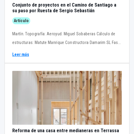
Conjunto de proyectos en el Camino de Santiago a
su paso por Ruesta de Sergio Sebastián
Artículo
Martín. Topografía: Aeroyud. Miguel Sobaberas Cálculo de
estructuras: Matute Manrique Constructora Damarim SL Fase
3. Restauración de las ermitas: San Jacobo de Ruesa/ San
Leer más
Juan de Ruesta/San Juan de Sigües Fecha: 2019-2021
Promotor Confederación Hidrográfica del Ebro (CHE) / UTE
Yesa Equipo Director: Sergio Sebastián Franco Arquitecto
técnico: Pablo Sebastián Arquitectos: Alejandro Alda,
Giorgio Bernardi, Valeria Gasparini, Laura Martínez, Michela D
´Angelo Cálculo de estructuras: Matute Manrique / Javier
Caamaño Arqueología : Paleoymas Historian: Alex Garris
Fernández Constructora RubioMorte / UTE Yesa Artículo
editado por Nuria Prieto y Berta Blasco.
Reforma de una casa entre medianeras en Terrassa