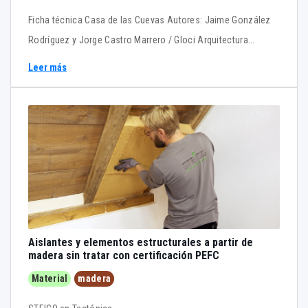
Ficha técnica Casa de las Cuevas Autores: Jaime González
Rodríguez y Jorge Castro Marrero / Gloci Arquitectura
Localización: Artenara, Gran Canaria Fecha finalización: 2024
Leer más
Superficie construida: 106 m2 Constructora: Construcciones
Collalbo S.L Aparejador: Pablo Centeno Fernández /
Architecnicos Empresa destacada: Saint-Gobain Isover , lana
mineral MATERIALES SIMILARES EN TECTÓNICA Encofrados
verticales Forjados sanitarios Acero, sistemas estructurales
SATE Tabiquería seca Cubierta de teja cerámica
Aislantes y elementos estructurales a partir de
madera sin tratar con certificación PEFC
Material
madera