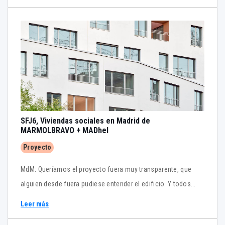
el cabecero de la cama cables a 220 V.
SFJ6, Viviendas sociales en Madrid de
MARMOLBRAVO + MADhel
Proyecto
MdM: Queríamos el proyecto fuera muy transparente, que
alguien desde fuera pudiese entender el edificio. Y todos
esos saltos que hay a nivel de forjado en planta baja, los
Leer más
entiendes a través de la celosía.