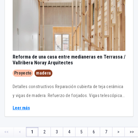
casa que parece más holandesa.
Reforma de una casa entre medianeras en Terrassa /
Vallribera Noray Arquitectes
Proyecto
madera
Detalles constructivos Reparación cubierta de teja cerámica
y vigas de madera. Refuerzo de forjados. Vigas telescópicas.
Aislamiento térmico por el exterior. SATE
Leer más
<<
<
1
2
3
4
5
6
7
>
>>