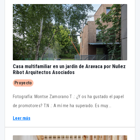
Casa multifamiliar en un jardín de Aravaca por Nuñez
Ribot Arquitectos Asociados
Proyecto
Fotografía: Montse Zamorano T .: ¿Y os ha gustado el papel
de promotores? T.N .: A mí me ha superado. Es muy
agobiante. A.R .: Nos subió mucho el precio de todo y
Leer más
tuvimos que quitar muchas cosas, y algunas han venido bien
a la casa, como las rejas; sin ellas se ha convertido en una