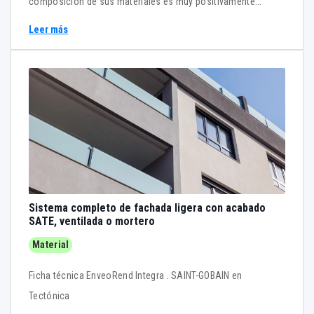
composición de sus materiales es muy positivamente
valorado por certificaciones ambientales como LEED,
Leer más
BREEAM o GBCe-VERDE . URSA cuenta con el Distintivo de
Garantía de Calidad Ambiental que certifica que en sus
materiales hay un mínimo del 60% de material reciclado,
aunque como demuestran los datos hechos públicos por la
compañía, en la práctica este porcentaje es mayor.
Sistema completo de fachada ligera con acabado
SATE, ventilada o mortero
Material
Ficha técnica EnveoRend Integra . SAINT-GOBAIN en
Tectónica