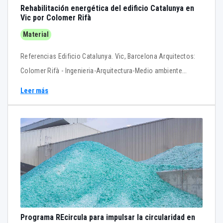
Rehabilitación energética del edificio Catalunya en
Vic por Colomer Rifà
Material
Referencias Edificio Catalunya. Vic, Barcelona Arquitectos:
Colomer Rifà - Ingenieria-Arquitectura-Medio ambiente
Constructora: Construcciones Ferrer S.A. Jefe de obra:
Leer más
Miguel Àngel Payà Instalación SATE: Revest95 S.L.
Componentes SATE: Saint-Gobain : webertherm acustic /
webertene advance M SAINT-GOBAIN en Tectónica
Programa REcircula para impulsar la circularidad en