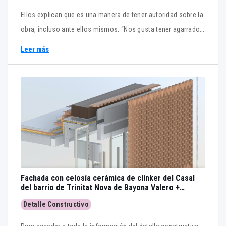
Ellos explican que es una manera de tener autoridad sobre la
obra, incluso ante ellos mismos. “Nos gusta tener agarrado
el proyecto en ese sentido. Y, a parte, porque este proyecto
Leer más
nace de sección, yo creo que casi todos los proyectos
nacen de la sección”, dice Ibon. Fachada ventilada con
revestimiento de lamas de madera, elevado aislamiento
térmico y acústico y control solar con filtros textiles y
vegetales.
Fachada con celosía cerámica de clínker del Casal
del barrio de Trinitat Nova de Bayona Valero +
Cantallops Vicente - Modelo 3D - BIM
Detalle Constructivo