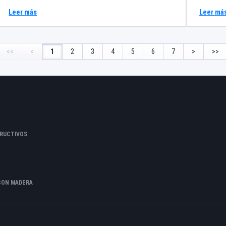
euros para el profesor o profesores participantes.
original
Leer más
Leer má
Ruth Var
Varela D
Marcos C
<<
<
1
2
3
4
5
6
7
>
>>
Goluboff
Marcos C
Grabació
Foltyn S
Blanco F
RUCTIVOS
Carreño 
Quintá
CON MADERA