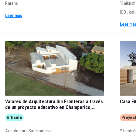
Parans
“Balkrishn
ICO , cal
Leer más
al 14 de
Leer má
Valores de Arquitectura Sin Fronteras a través
Casa FA
de un proyecto educativo en Champerico,
Guatemala
Artículo
Proyec
Arquitectura Sin Fronteras
Y tambié