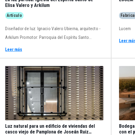
Elisa Valero y Arkilum
Artículo
Fabrica
Diseñador de luz: Ignacio Valero Ubierna, arquitecto -
Lucem
Arkilum Promotor: Parroquia del Espíritu Santo
Leer má
Empresa Constructora: Construcciones Calderón S.L.
Leer más
Prefabricados de hormigón: Prefabricados Lecrín S.A.
Vidrios: Schott Fechas de inicio y finalización: abril
2022 - agosto 2023 Superficia: 1.106,20 m2
construida Situación: Calle Joaquina Eguaras, 22,
Granada Fotógrafo: Fernando Alda
Luz natural para un edificio de viviendas del
Bodegas
casco viejo de Pamplona de Joseán Ruiz
con el 