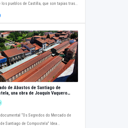
 los pueblos de Castilla, que son tapias tras
se vuelcan las casas a unos patios enormes.
s
itecturas introvertidas.
ado de Abastos de Santiago de
ela, una obra de Joaquín Vaquero
s
o
 “Os Segredos do Mercado de
de Santiago de Compostela” Idea