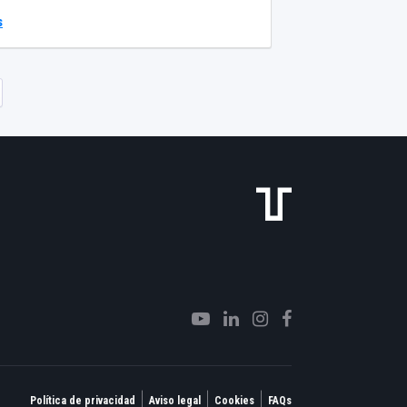
: Ruth Varela Realización: Pablo Goluboff e
s
ela Guión y asesoramiento científico: Ruth
irección de Fotografía: Pablo Goluboff e
enamor Montaje y postprodución: Pablo
 Grabación Abastos: Pablo Goluboff e
enamor Grabación Madrid: Marta de la Torre
n drones: Aeromedia Operador de dron: Patrik
onido directo y postprodución sonora: Alberto
ernández Producción: Ruth Varela e Pablo
Revisión lingüística: Concepción Armas
|
|
|
Política de privacidad
Aviso legal
Cookies
FAQs