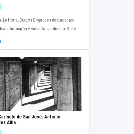
o
n: La Horra, Burgos Empresas destacadas:
ditivos hormigón y cubierta ajardinada: Sistema
ic M 689 (antes MSeal 689) CIN Valentine :
s
anti-moho Valentine PRO-600 Pladur : placas
laminado / anti humedad Piera Ecocerámica ,
 macizo Ecomanual Hidrofugado, color levante
1,4x3,7 cm Referencias Bodegas La Horra
armelo de San José. Antonio
ez Alba
o