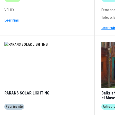
VELUX
Fernández Alba, A.
Toledo. 
Leer más
Leer má
PARANS SOLAR LIGHTING
Balkrishna Doshi. A
el Mus
Fabricante
Artícul