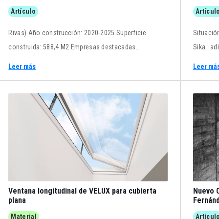
Esquiroz
Artículo
Artícul
Rivas) Año construcción: 2020-2025 Superficie
Situació
construida: 588,4 M2 Empresas destacadas
Sika : a
Lunawood , madera termotratada Jung Electro Ibérica
Sikalast
Leer más
Leer má
, mecanismos serie LS990 Referencias vivienda en la
Pintura 
calle Tejería, 9 de Pamplona
de yeso 
ladrillo
23,8 x 1
Ventana longitudinal de VELUX para cubierta
Nuevo C
plana
Fernánd
Material
Artícul