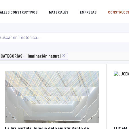
ALLES CONSTRUCTIVOS
MATERIALES
EMPRESAS
CONSTRUCCI
✕
CATEGORÍAS
:
Iluminación natural
La luz partida: Iglesia del Espíritu Santo de
LUCEM